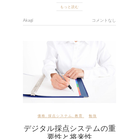
もっと読む
Akagi
コメントなし
価格
,
採点システム
,
教育
勉強
デジタル採点システムの重
要性と将来性