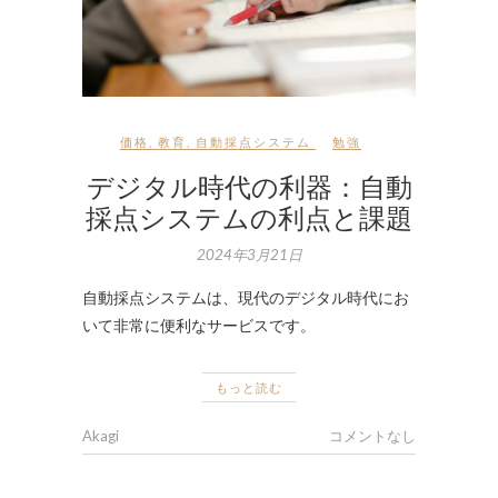
価格
,
教育
,
自動採点システム
勉強
デジタル時代の利器：自動
採点システムの利点と課題
2024年3月21日
自動採点システムは、現代のデジタル時代にお
いて非常に便利なサービスです。
もっと読む
Akagi
コメントなし