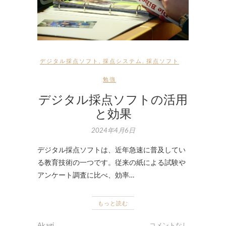
デジタル採点ソフト
,
採点システム
,
採点ソフト
勉強
デジタル採点ソフトの活用
と効果
2024年4月6日
デジタル採点ソフトは、近年急速に普及してい
る教育技術の一つです。従来の紙による試験や
アンケート調査に比べ、効率…
もっと読む
Akagi
コメントなし