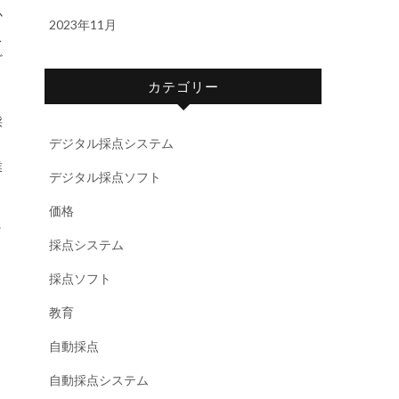
か
2023年11月
ス
ざ
カテゴリー
採
デジタル採点システム
と
業
デジタル採点ソフト
価格
ッ
採点システム
採点ソフト
教育
自動採点
自動採点システム