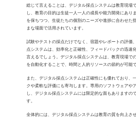
総じて言えることは、デジタル採点システムは教育現場
し、教育の目的は生徒一人一人の成長や能力開発にあり
を保ちつつ、生徒たちの個別のニーズや進捗に合わせた
まな場面で活用されています。
試験やテストの採点だけでなく、宿題やレポートの評価
点システムは、効率化と正確性、フィードバックの迅速
言えるでしょう。デジタル採点システムは、教育現場で
を自動化することで、時間と人的リソースの節約が可能
また、デジタル採点システムは正確性にも優れており、
クや柔軟な評価にも寄与します。専用のソフトウェアや
し、デジタル採点システムには限定的な面もありますの
す。
全体的には、デジタル採点システムは教育の質を向上さ