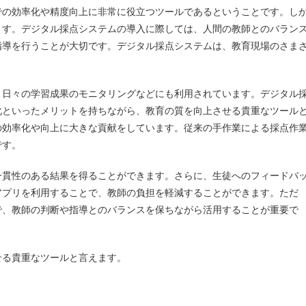
での効率化や精度向上に非常に役立つツールであるということです。し
ます。デジタル採点システムの導入に際しては、人間の教師とのバラン
指導を行うことが大切です。デジタル採点システムは、教育現場のさま
、日々の学習成果のモニタリングなどにも利用されています。デジタル
化といったメリットを持ちながら、教育の質を向上させる貴重なツール
の効率化や向上に大きな貢献をしています。従来の手作業による採点作
です。
一貫性のある結果を得ることができます。さらに、生徒へのフィードバ
アプリを利用することで、教師の負担を軽減することができます。ただ
で、教師の判断や指導とのバランスを保ちながら活用することが重要で
せる貴重なツールと言えます。